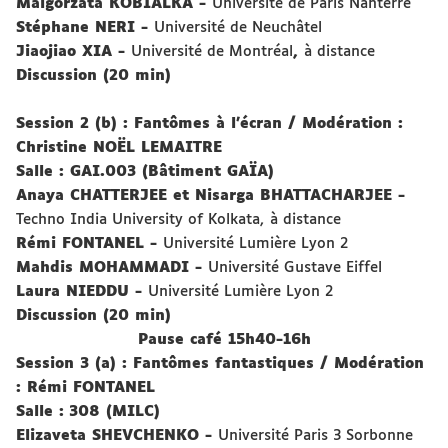
Malgorzata
KOBIALKA
-
Université de Paris Nanterre
Stéphane
NERI
-
Université de Neuchâtel
Jiaojiao
XIA
-
Université de Montréal
,
à distance
Discussion (20 min)
Session 2 (b) : Fantômes à l’écran
/
Modération :
Christine
NOËL LEMAITRE
Salle : GAI.003 (Bâtiment GAÏA)
Anaya
CHATTERJEE
et Nisarga
BHATTACHARJEE
-
Techno India University of
Kolkata
,
à distance
Rémi
FONTANEL
-
Université Lumière Lyon 2
Mahdis
MOHAMMADI
-
Université Gustave Eiffel
Laura
NIEDDU
-
Université Lumière Lyon 2
Discussion (20 min)
Pause café 15h40-16h
Session 3 (a) : Fantômes fantastiques
/
Modération
: Rémi FONTANEL
Salle :
308 (MILC)
Elizaveta
SHEVCHENKO
-
Université Paris 3 Sorbonne