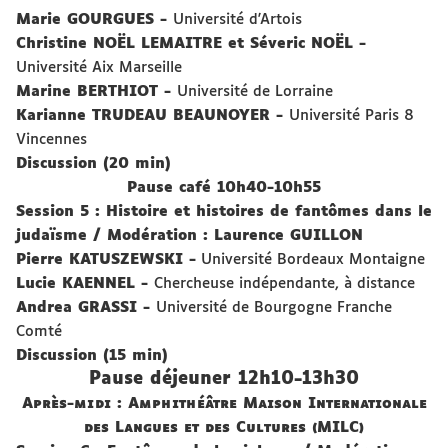
Marie
GOURGUES
-
Université d'Artois
Christine
NOËL LEMAITRE
et Séveric
NOËL
-
Université Aix Marseille
Marine
BERTHIOT
-
Université de Lorraine
Karianne
TRUDEAU BEAUNOYER
-
Université Paris 8
Vincennes
Discussion (20 min)
Pause café 10h40-10h55
Session 5 : Histoire et histoires de fantômes dans le
juda
ï
sme
/
Modération : Laurence GUILLON
Pierre
KATUSZEWSKI
-
Université Bordeaux Montaigne
Lucie
KAENNEL
-
Chercheuse indépendante, à distance
Andrea
GRASSI
-
Université de Bourgogne Franche
Comté
Discussion (15 min)
Pause déjeuner 12h10-13h30
Après-midi : Amphithéâtre Maison Internationale
des Langues et des Cultures (MILC)