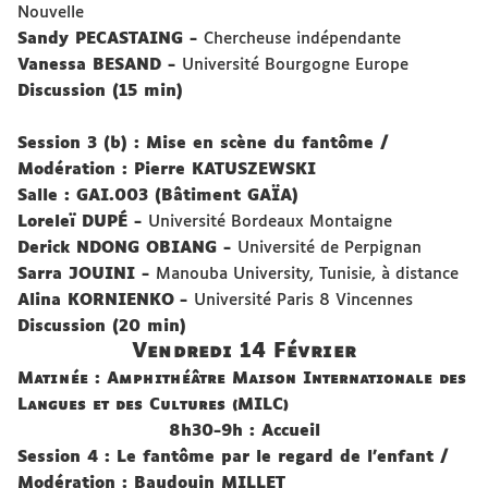
Nouvelle
Sandy
PECASTAING
-
Chercheuse indépendante
Vanessa
BESAND
-
Université Bourgogne Europe
Discussion (15 min)
Session 3 (b) : Mise en scène du fantôme
/
Modération : Pierre
KATUSZEWSKI
Salle : GAI.003 (Bâtiment GAÏA)
Lorele
ï
DUPÉ
-
Université Bordeaux Montaigne
Derick
NDONG OBIANG
-
Université de Perpignan
Sarra
JOUINI
-
Manouba University, Tunisie, à distance
Alina
KORNIENKO
-
Université Paris 8 Vincennes
Discussion (20 min)
Vendredi 14 Février
Matinée : Amphithéâtre Maison Internationale des
Langues et des Cultures (MILC)
8h30-9h : Accueil
Session 4 : Le fantôme par le regard de l’enfant
/
Modération : Baudouin MILLET