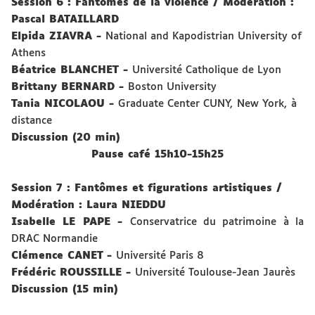
Session 6 : Fantômes de la violence
/
Modération :
Pascal BATAILLARD
Elpida
ZIAVRA
-
National and Kapodistrian University of
Athens
Béatrice
BLANCHET
-
Université Catholique de Lyon
Brittany
BERNARD
-
Boston University
Tania
NICOLAOU
-
Graduate Center CUNY,
New York,
à
distance
Discussion (20 min)
Pause café 15h10-15h25
Session 7 : Fantômes et figurations artistiques
/
Modération : Laura NIEDDU
Isabelle
LE PAPE
-
Conservatrice du patrimoine à la
DRAC Normandie
Clémence
CANET
-
Université Paris 8
Frédéric
ROUSSILLE
-
Université Toulouse-Jean Jaurès
Discussion (15 min)