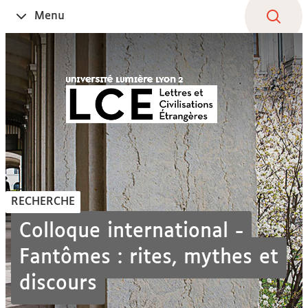
Aller
Navigation
Accès
Connexion
Menu
Ouvrir
au
directs
le
contenu
RECHERCHE
Colloque international -
Fantômes : rites, mythes et
discours