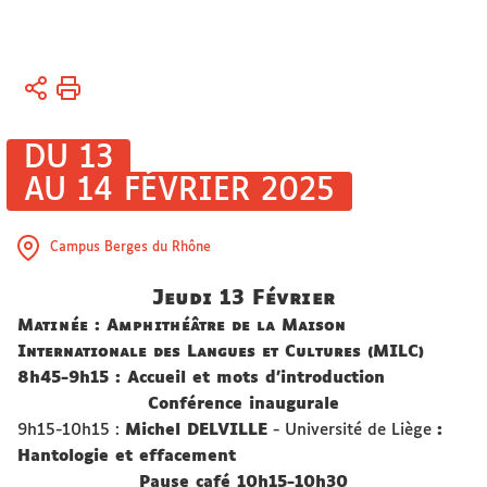
Vous
Accueil
êtes
ici :
Activités
DU 13
AU 14 FÉVRIER 2025
Colloques
et
journées
Campus Berges du Rhône
d’étude
Jeudi 13 Février
Matinée : Amphithéâtre de la Maison
Internationale des Langues et Cultures (MILC)
8h45-9h15 : Accueil et mots d’introduction
Conférence inaugurale
9h15-10h15 :
Michel DELVILLE
- Université de Liège
:
Hantologie et effacement
Pause café 10h15-10h30