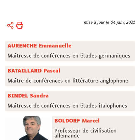
Vous
Mise à jour le 04 janv. 2021
Accueil
êtes
Membres
ici :
AURENCHE Emmanuelle
Chercheur.es
titulaires
Maîtresse de conférences en études germaniques
BATAILLARD Pascal
Maître de conférences en littérature anglophone
BINDEL Sandra
Maîtresse de conférences en études italophones
BOLDORF Marcel
Professeur de civilisation
allemande