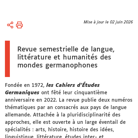
Vous
Mise à jour le 02 juin 2026
Accueil
êtes
Activités
ici :
Les
Cahiers
Revue semestrielle de langue,
d’Études
littérature et humanités des
Germaniques
mondes germanophones
Fondée en 1972,
les Cahiers d’Études
Germaniques
ont fêté leur cinquantième
anniversaire en 2022. La revue publie deux numéros
thématiques par an consacrés aux pays de langue
allemande. Attachée à la pluridisciplinarité des
approches, elle est ouverte à un large éventail de
spécialités : arts, histoire, histoire des idées,
linguistique, littérature, études inter- et