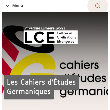
Aller
Navigation
Accès
Connexion
Menu
Ouvrir
au
directs
le
contenu
Les Cahiers d’Études
Germaniques