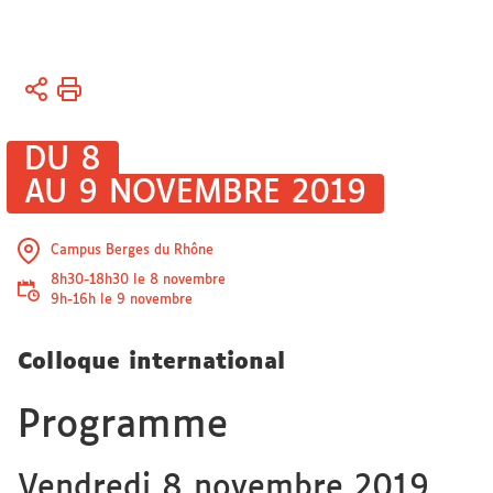
Vous
Accueil
êtes
ici :
Activités
DU 8
AU 9 NOVEMBRE 2019
Colloques
et
journées
Campus Berges du Rhône
d’étude
8h30-18h30 le 8 novembre
9h-16h le 9 novembre
Colloque international
Programme
Vendredi 8 novembre 2019