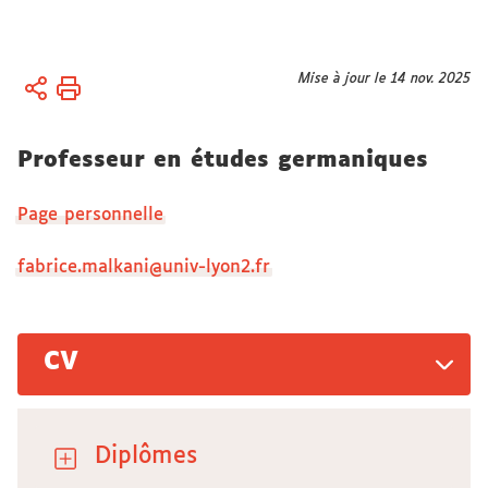
Vous
Mise à jour le 14 nov. 2025
Accueil
êtes
Axes de
ici :
recherche
Professeur en études germaniques
En
cours
Page personnelle
Seuils.
Textes /
fabrice.malkani@univ-lyon2.fr
Arts /
Théories
CV
Diplômes