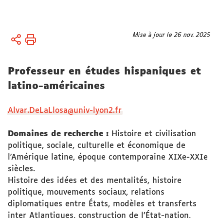
Vous
Mise à jour le 26 nov. 2025
Accueil
êtes
Membres
ici :
Professeur en études hispaniques et
Chercheur.es
titulaires
latino-américaines
Alvar.DeLaLlosa@univ-lyon2.fr
Domaines de recherche :
Histoire et civilisation
politique, sociale, culturelle et économique de
l'Amérique latine, époque contemporaine XIXe-XXIe
siècles.
Histoire des idées et des mentalités, histoire
politique, mouvements sociaux, relations
diplomatiques entre États, modèles et transferts
inter Atlantiques, construction de l’État-nation,