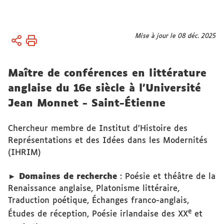
Vous
Mise à jour le 08 déc. 2025
Accueil
êtes
ici :
Membres
Maître de conférences en littérature
Membres
anglaise du 16e siècle à l'Université
affilié.es
Jean Monnet - Saint-Étienne
Chercheur membre de Institut d’Histoire des
Représentations et des Idées dans les Modernités
(IHRIM)
► Domaines de recherche
: Poésie et théâtre de la
Renaissance anglaise, Platonisme littéraire,
Traduction poétique, Échanges franco-anglais,
e
Études de réception, Poésie irlandaise des XX
et