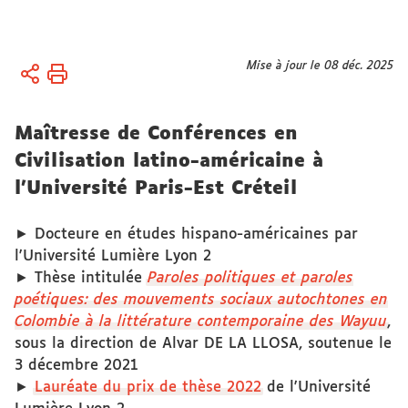
Vous
Mise à jour le 08 déc. 2025
Accueil
êtes
ici :
Membres
Maîtresse de Conférences en
Membres
Civilisation latino-américaine à
affilié.es
l'Université Paris-Est Créteil
► Docteure en études hispano-américaines par
l'Université Lumière Lyon 2
► Thèse intitulée
Paroles politiques et paroles
poétiques: des mouvements sociaux autochtones en
Colombie à la littérature contemporaine des Wayuu
,
sous la direction de Alvar DE LA LLOSA, soutenue le
3 décembre 2021
►
Lauréate du prix de thèse 2022
de l'Université