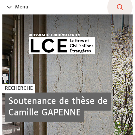
Aller
Navigation
Accès
Connexion
Menu
Ouvrir
au
directs
le
contenu
RECHERCHE
Soutenance de thèse de
Camille GAPENNE