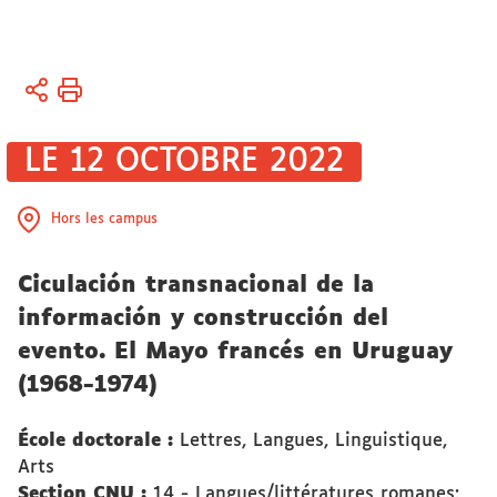
Vous
Accueil
êtes
Activités
ici :
LE 12 OCTOBRE 2022
Soutenances
de thèses et
d’HDR
Hors les campus
Ciculación transnacional de la
información y construcción del
evento. El Mayo francés en Uruguay
(1968-1974)
École doctorale :
Lettres, Langues, Linguistique,
Arts
Section CNU :
14 - Langues/littératures romanes: